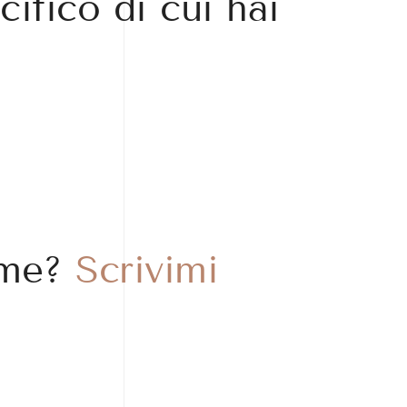
cifico di cui hai
 me?
Scrivimi